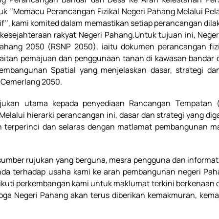
uk ‘’
Memacu Perancangan Fizikal Negeri Pahang Melalui Pe
f’’
, kami komited dalam memastikan setiap perancangan dil
 kesejahteraan rakyat Negeri Pahang.
Untuk tujuan ini, Nege
ahang 2050 (RSNP 2050), iaitu dokumen perancangan fizi
kaitan pemajuan dan penggunaan tanah di kawasan bandar 
bangunan Spatial yang menjelaskan dasar, strategi dan 
 Cemerlang 2050.
jukan utama kepada penyediaan Rancangan Tempatan 
lalui hierarki perancangan ini, dasar dan strategi yang diga
 terperinci
dan selaras dengan matlamat pembangunan m
i sumber rujukan yang berguna, mesra pengguna dan informat
anda terhadap usaha kami ke arah pembangunan negeri Pa
ikuti perkembangan kami untuk maklumat terkini berkenaan 
oga Negeri Pahang akan terus diberikan kemakmuran, kem