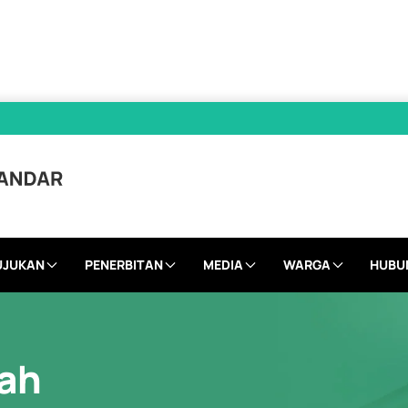
UJUKAN
PENERBITAN
MEDIA
WARGA
HUBU
ah