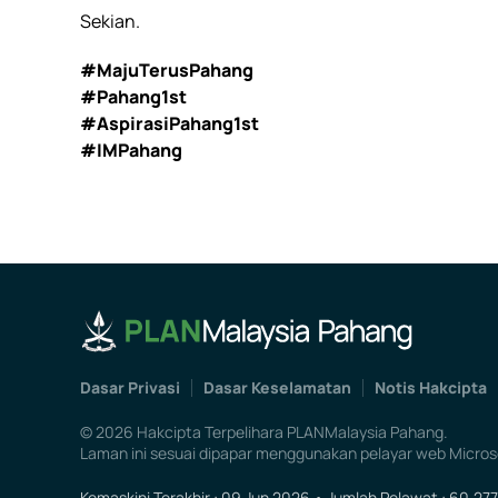
Sekian.
#MajuTerusPahang
#Pahang1st
#AspirasiPahang1st
#IMPahang
Dasar Privasi
Dasar Keselamatan
Notis Hakcipta
©
2026
Hakcipta Terpelihara PLANMalaysia Pahang.
Laman ini sesuai dipapar menggunakan pelayar web Microso
Kemaskini Terakhir : 09 Jun 2026 • Jumlah Pelawat : 60,277