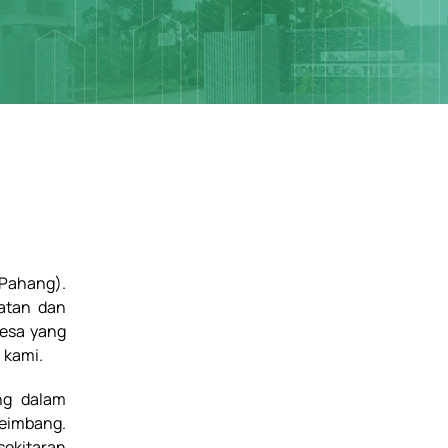
Pahang).
atan dan
desa yang
 kami.
ng dalam
eimbang.
ekitaran