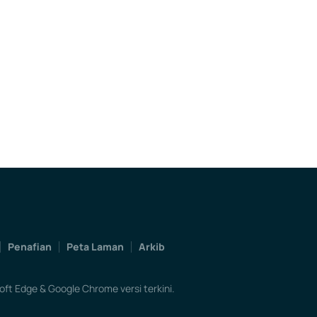
Penafian
Peta Laman
Arkib
ft Edge & Google Chrome versi terkini.