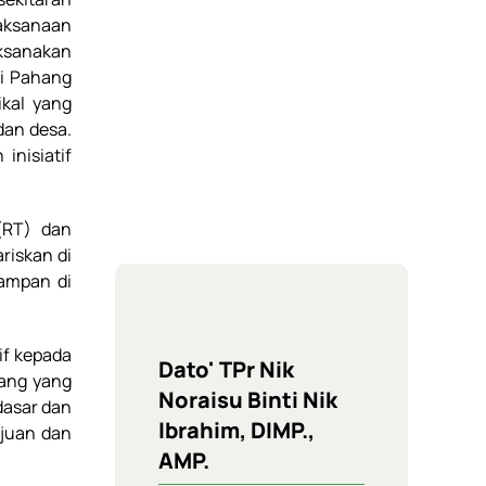
laksanaan
aksanakan
ri Pahang
kal yang
dan desa.
inisiatif
(RT) dan
riskan di
ampan di
if kepada
Dato' TPr Nik
hang yang
Noraisu Binti Nik
dasar dan
Ibrahim, DIMP.,
ajuan dan
AMP.