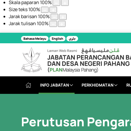
Skala paparan
100
%
Size teks
100
%
Jarak barisan
100
%
Jarak tulisan
100
%
Bahasa Melayu
English
جاوي
INFO JABATAN
PERKHIDMATAN
R
Perutusan Pengar