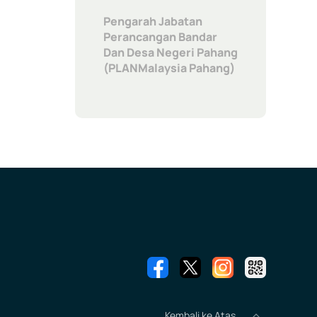
Pengarah Jabatan
Perancangan Bandar
Dan Desa Negeri Pahang
(PLANMalaysia Pahang)
Kembali ke Atas